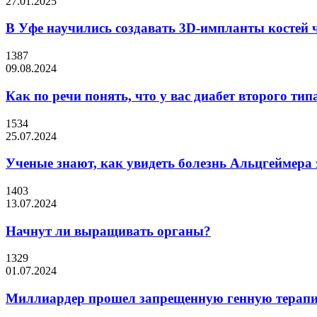
27.01.2025
В Уфе научились создавать 3D-импланты костей 
1387
09.08.2024
Как по речи понять, что у вас диабет второго тип
1534
25.07.2024
Ученые знают, как увидеть болезнь Альцгеймера з
1403
13.07.2024
Начнут ли выращивать органы?
1329
01.07.2024
Миллиардер прошел запрещенную генную терапи