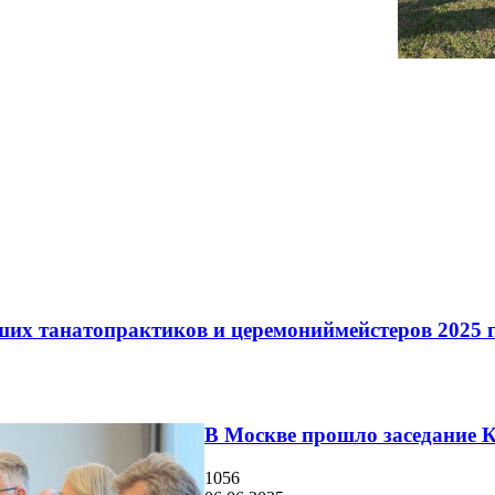
их танатопрактиков и церемониймейстеров 2025 
В Москве прошло заседание К
1056