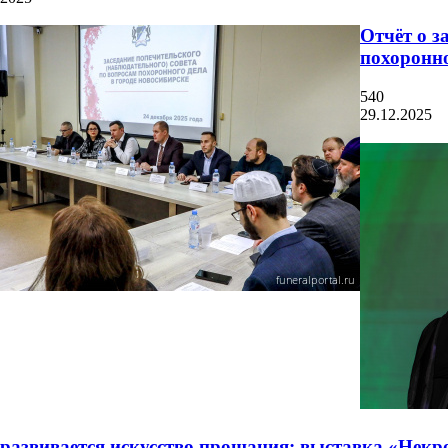
Отчёт о з
похоронно
540
29.12.2025
развивается искусство прощания: выставка «Некр