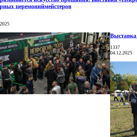
урных церемониймейстеров
.2025
Выставка
1337
04.12.2025