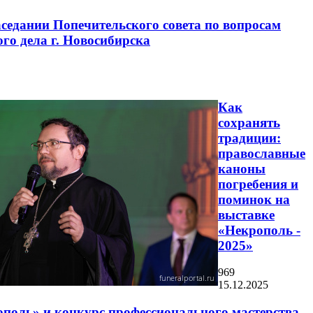
аседании Попечительского совета по вопросам
го дела г. Новосибирска
Как
сохранять
традиции:
православные
каноны
погребения и
поминок на
выставке
«Некрополь -
2025»
969
15.12.2025
ополь» и конкурс профессионального мастерства