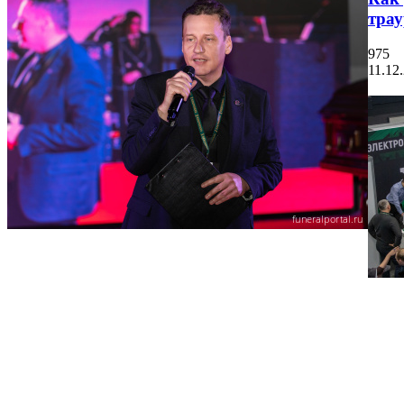
тра
975
11.12