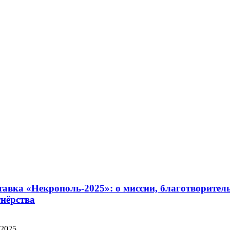
авка «Некрополь-2025»: о миссии, благотворител
нёрства
.2025