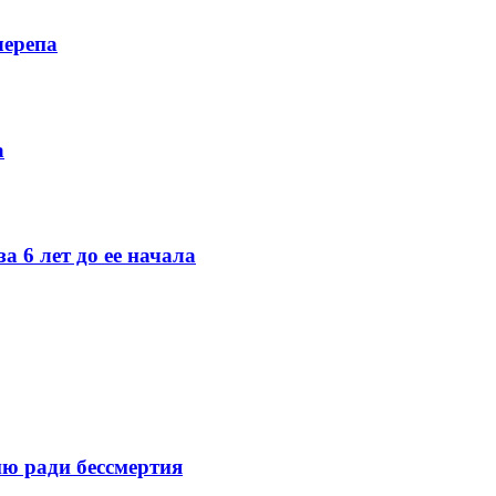
черепа
а
а 6 лет до ее начала
ю ради бессмертия