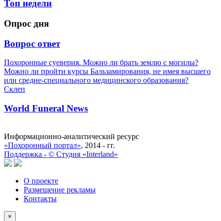
Топ недели
Опрос дня
Вопрос ответ
Похоронные суеверия. Можно ли брать землю с могилы?
Можно ли пройти курсы Бальзамирования, не имея высшего
или средне-специального медицинского образования?
Склеп
World Funeral News
Информационно-аналитический ресурс
«Похоронный портал»
, 2014 - гг.
Поддержка -
©
Cтудия «Interland»
О проекте
Размещение рекламы
Контакты
×