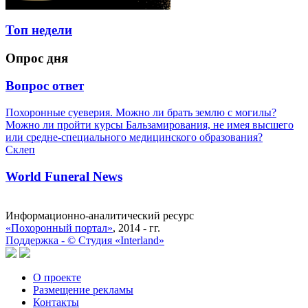
Топ недели
Опрос дня
Вопрос ответ
Похоронные суеверия. Можно ли брать землю с могилы?
Можно ли пройти курсы Бальзамирования, не имея высшего
или средне-специального медицинского образования?
Склеп
World Funeral News
Информационно-аналитический ресурс
«Похоронный портал»
, 2014 - гг.
Поддержка -
©
Cтудия «Interland»
О проекте
Размещение рекламы
Контакты