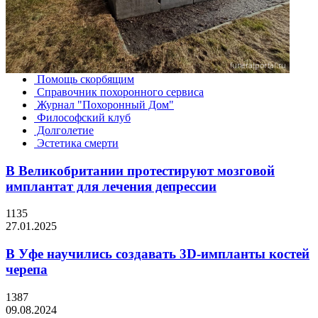
Помощь скорбящим
Справочник похоронного сервиса
Журнал "Похоронный Дом"
Философский клуб
Долголетие
Эстетика смерти
В Великобритании протестируют мозговой
имплантат для лечения депрессии
1135
27.01.2025
В Уфе научились создавать 3D-импланты костей
черепа
1387
09.08.2024