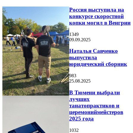
Россия выступила на
конкурсе скоростной
копки могил в Венгрии
1349
09.09.2025
Наталья Савченко
выпустила
юридический сборник
983
25.08.2025
В Тюмени выбрали
лучших
танатопрактиков и
церемониймейстеров
2025 года
1032