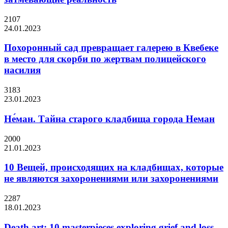
2107
24.01.2023
Похоронный сад превращает галерею в Квебеке
в место для скорби по жертвам полицейского
насилия
3183
23.01.2023
Не́ман. Тайна старого кладбища города Неман
2000
21.01.2023
10 Вещей, происходящих на кладбищах, которые
не являются захоронениями или захоронениями
2287
18.01.2023
Death art: 10 masterpieces exploring grief and loss