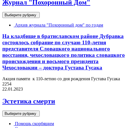
Журнал "Похоронный Дом"
Выберите рубрику
Архив журнала "Похоронный дом" по годам
На кладбище в братиславском районе Дубравка
состоялось собрание по случаю 110-летия
представителя Словацкого национального
восстания, чехословацкого политика словацкого
происхождения и восьмого президента
Чехословакии – доктора Густава Гусака
Акция памяти к 110-летию со дня рождения Густава Гусака
2254
22.01.2023
Эстетика смерти
Выберите рубрику
Помощь скорбящим