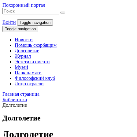
Похоронный портал
Войти
Toggle navigation
Toggle navigation
Новости
Помощь скорбящим
Долголетие
Журнал
Эстетика смерти
Музей
Парк памяти
Философский клуб
Лицо отрасли
Главная страница
Библиотека
Долголетие
Долголетие
Долголетие