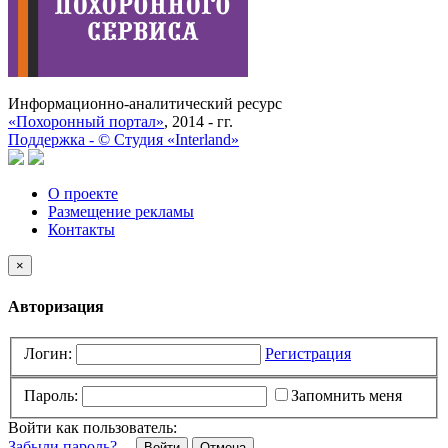
Информационно-аналитический ресурс
«Похоронный портал»
, 2014 - гг.
Поддержка -
©
Cтудия «Interland»
О проекте
Размещение рекламы
Контакты
×
Авторизация
Логин:
Регистрация
Пароль:
Запомнить меня
Войти как пользователь:
Забыли пароль?
Отмена