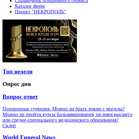
Справочник похоронного сервиса
Каталог фирм
Проект "НЕКРОПОЛЬ"
Топ недели
Опрос дня
Вопрос ответ
Похоронные суеверия. Можно ли брать землю с могилы?
Можно ли пройти курсы Бальзамирования, не имея высшего
или средне-специального медицинского образования?
Склеп
World Funeral News