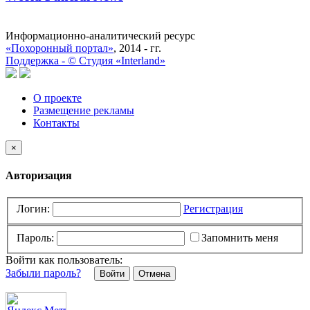
Информационно-аналитический ресурс
«Похоронный портал»
, 2014 - гг.
Поддержка -
©
Cтудия «Interland»
О проекте
Размещение рекламы
Контакты
×
Авторизация
Логин:
Регистрация
Пароль:
Запомнить меня
Войти как пользователь:
Забыли пароль?
Отмена