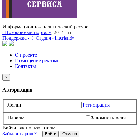
Информационно-аналитический ресурс
«Похоронный портал»
, 2014 - гг.
Поддержка -
©
Cтудия «Interland»
О проекте
Размещение рекламы
Контакты
×
Авторизация
Логин:
Регистрация
Пароль:
Запомнить меня
Войти как пользователь:
Забыли пароль?
Отмена