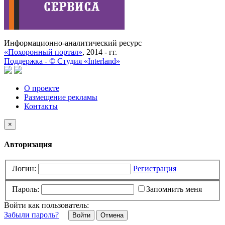
Информационно-аналитический ресурс
«Похоронный портал»
, 2014 - гг.
Поддержка -
©
Cтудия «Interland»
О проекте
Размещение рекламы
Контакты
×
Авторизация
Логин:
Регистрация
Пароль:
Запомнить меня
Войти как пользователь:
Забыли пароль?
Отмена