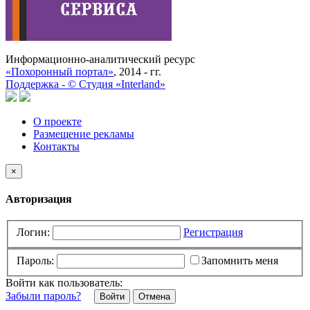
Информационно-аналитический ресурс
«Похоронный портал»
, 2014 - гг.
Поддержка -
©
Cтудия «Interland»
О проекте
Размещение рекламы
Контакты
×
Авторизация
Логин:
Регистрация
Пароль:
Запомнить меня
Войти как пользователь:
Забыли пароль?
Отмена