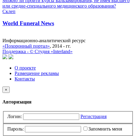
Можно ли пройти курсы Бальзамирования, не имея высшего
или средне-специального медицинского образования?
Склеп
World Funeral News
Информационно-аналитический ресурс
«Похоронный портал»
, 2014 - гг.
Поддержка -
©
Cтудия «Interland»
О проекте
Размещение рекламы
Контакты
×
Авторизация
Логин:
Регистрация
Пароль:
Запомнить меня