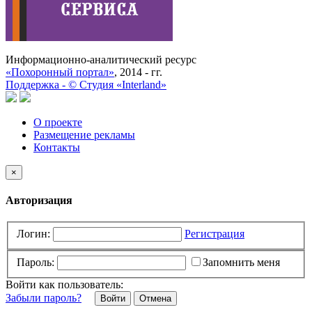
Информационно-аналитический ресурс
«Похоронный портал»
, 2014 - гг.
Поддержка -
©
Cтудия «Interland»
О проекте
Размещение рекламы
Контакты
×
Авторизация
Логин:
Регистрация
Пароль:
Запомнить меня
Войти как пользователь:
Забыли пароль?
Отмена