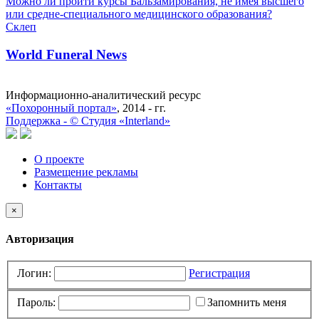
Можно ли пройти курсы Бальзамирования, не имея высшего
или средне-специального медицинского образования?
Склеп
World Funeral News
Информационно-аналитический ресурс
«Похоронный портал»
, 2014 - гг.
Поддержка -
©
Cтудия «Interland»
О проекте
Размещение рекламы
Контакты
×
Авторизация
Логин:
Регистрация
Пароль:
Запомнить меня