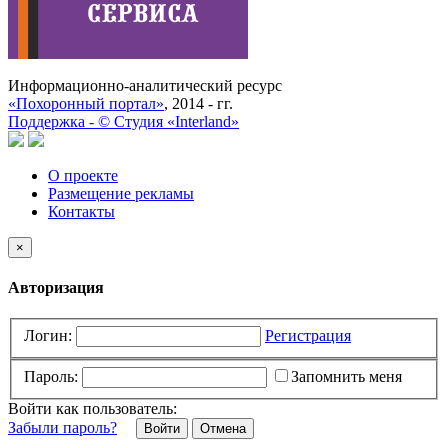
Информационно-аналитический ресурс
«Похоронный портал»
, 2014 - гг.
Поддержка -
©
Cтудия «Interland»
О проекте
Размещение рекламы
Контакты
×
Авторизация
Логин:
Регистрация
Пароль:
Запомнить меня
Войти как пользователь:
Забыли пароль?
Отмена