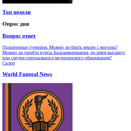
Топ недели
Опрос дня
Вопрос ответ
Похоронные суеверия. Можно ли брать землю с могилы?
Можно ли пройти курсы Бальзамирования, не имея высшего
или средне-специального медицинского образования?
Склеп
World Funeral News