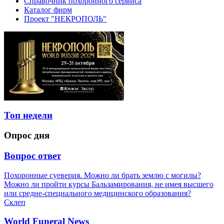
Справочник похоронного сервиса
Каталог фирм
Проект "НЕКРОПОЛЬ"
Топ недели
Опрос дня
Вопрос ответ
Похоронные суеверия. Можно ли брать землю с могилы?
Можно ли пройти курсы Бальзамирования, не имея высшего
или средне-специального медицинского образования?
Склеп
World Funeral News