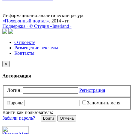
Информационно-аналитический ресурс
«Похоронный портал»
, 2014 - гг.
Поддержка -
©
Cтудия «Interland»
О проекте
Размещение рекламы
Контакты
×
Авторизация
Логин:
Регистрация
Пароль:
Запомнить меня
Войти как пользователь:
Забыли пароль?
Отмена