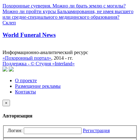
Похоронные суеверия. Можно ли брать землю с могилы?
Можно ли пройти курсы Бальзамирования, не имея высшего
или средне-специального медицинского образования?
Склеп
World Funeral News
Информационно-аналитический ресурс
«Похоронный портал»
, 2014 - гг.
Поддержка -
©
Cтудия «Interland»
О проекте
Размещение рекламы
Контакты
×
Авторизация
Логин:
Регистрация