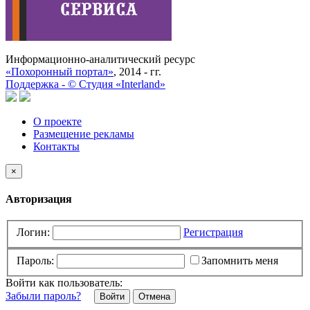
Информационно-аналитический ресурс
«Похоронный портал»
, 2014 - гг.
Поддержка -
©
Cтудия «Interland»
О проекте
Размещение рекламы
Контакты
×
Авторизация
Логин:
Регистрация
Пароль:
Запомнить меня
Войти как пользователь:
Забыли пароль?
Отмена