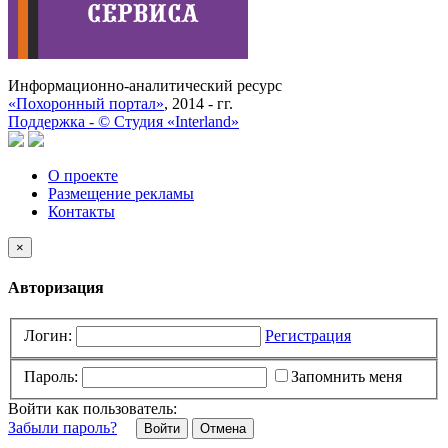
Информационно-аналитический ресурс
«Похоронный портал»
, 2014 - гг.
Поддержка -
©
Cтудия «Interland»
О проекте
Размещение рекламы
Контакты
×
Авторизация
Логин:
Регистрация
Пароль:
Запомнить меня
Войти как пользователь:
Забыли пароль?
Отмена