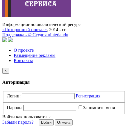
Информационно-аналитический ресурс
«Похоронный портал»
, 2014 - гг.
Поддержка -
©
Cтудия «Interland»
О проекте
Размещение рекламы
Контакты
×
Авторизация
Логин:
Регистрация
Пароль:
Запомнить меня
Войти как пользователь:
Забыли пароль?
Отмена