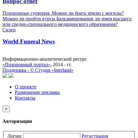
Вопрос ответ
Похоронные суеверия. Можно ли брать землю с могилы?
Можно ли пройти курсы Бальзамирования, не имея высшего
или средне-специального медицинского образования?
Склеп
World Funeral News
Информационно-аналитический ресурс
«Похоронный портал»
, 2014 - гг.
Поддержка -
©
Cтудия «Interland»
О проекте
Размещение рекламы
Контакты
×
Авторизация
Логин:
Регистрация