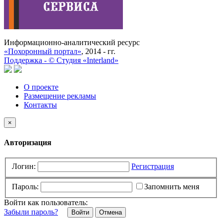
Информационно-аналитический ресурс
«Похоронный портал»
, 2014 - гг.
Поддержка -
©
Cтудия «Interland»
О проекте
Размещение рекламы
Контакты
×
Авторизация
Логин:
Регистрация
Пароль:
Запомнить меня
Войти как пользователь:
Забыли пароль?
Отмена