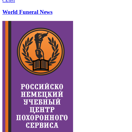
Склеп
World Funeral News