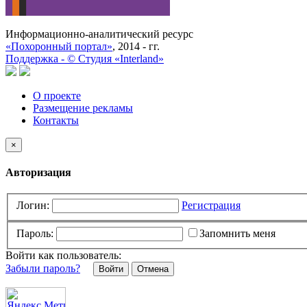
Информационно-аналитический ресурс
«Похоронный портал»
, 2014 - гг.
Поддержка -
©
Cтудия «Interland»
О проекте
Размещение рекламы
Контакты
×
Авторизация
Логин:
Регистрация
Пароль:
Запомнить меня
Войти как пользователь:
Забыли пароль?
Отмена