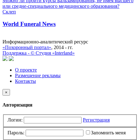
Можно ли пройти курсы Бальзамирования, не имея высшего
или средне-специального медицинского образования?
Склеп
World Funeral News
Информационно-аналитический ресурс
«Похоронный портал»
, 2014 - гг.
Поддержка -
©
Cтудия «Interland»
О проекте
Размещение рекламы
Контакты
×
Авторизация
Логин:
Регистрация
Пароль:
Запомнить меня