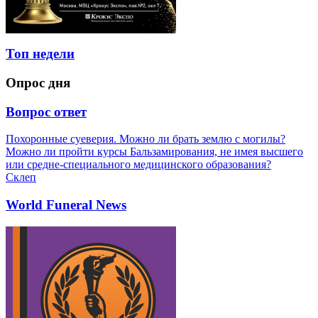
Топ недели
Опрос дня
Вопрос ответ
Похоронные суеверия. Можно ли брать землю с могилы?
Можно ли пройти курсы Бальзамирования, не имея высшего
или средне-специального медицинского образования?
Склеп
World Funeral News