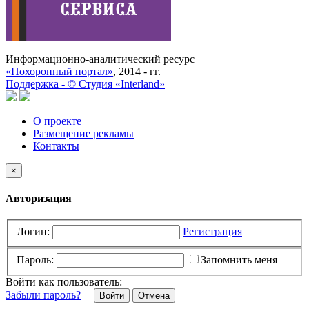
Информационно-аналитический ресурс
«Похоронный портал»
, 2014 - гг.
Поддержка -
©
Cтудия «Interland»
О проекте
Размещение рекламы
Контакты
×
Авторизация
Логин:
Регистрация
Пароль:
Запомнить меня
Войти как пользователь:
Забыли пароль?
Отмена