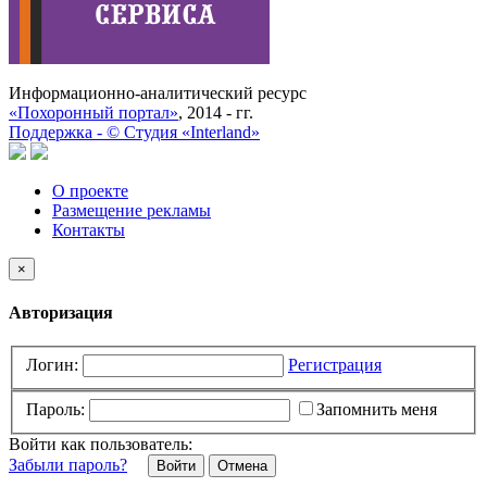
Информационно-аналитический ресурс
«Похоронный портал»
, 2014 - гг.
Поддержка -
©
Cтудия «Interland»
О проекте
Размещение рекламы
Контакты
×
Авторизация
Логин:
Регистрация
Пароль:
Запомнить меня
Войти как пользователь:
Забыли пароль?
Отмена