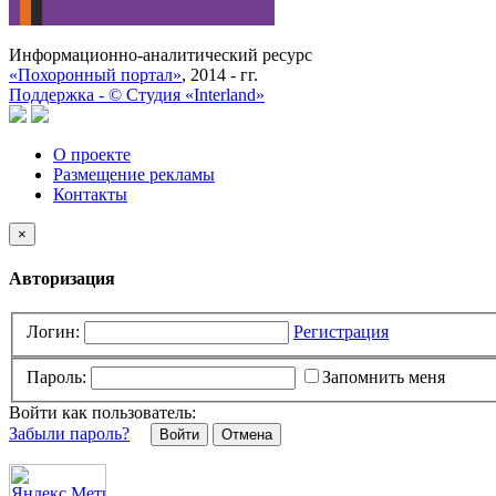
Информационно-аналитический ресурс
«Похоронный портал»
, 2014 - гг.
Поддержка -
©
Cтудия «Interland»
О проекте
Размещение рекламы
Контакты
×
Авторизация
Логин:
Регистрация
Пароль:
Запомнить меня
Войти как пользователь:
Забыли пароль?
Отмена