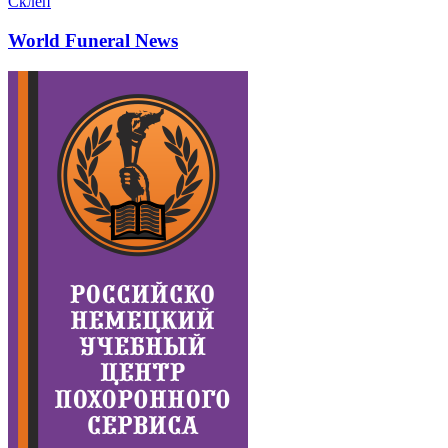
Склеп
World Funeral News