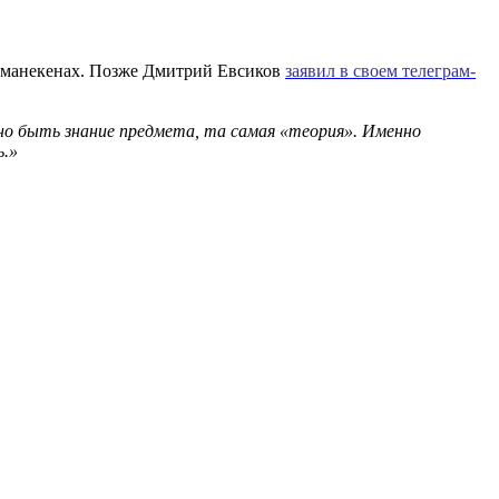
на манекенах. Позже Дмитрий Евсиков
з
аявил в своем телеграм-
жно быть знание предмета, та самая
«
теория
»
. Именно
ь.
»