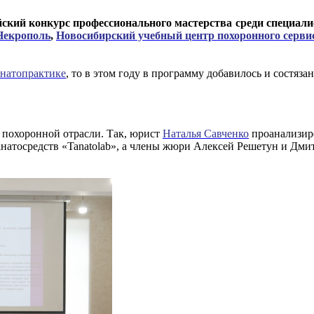
ийский конкурс профессионального мастерства
среди специали
Некрополь
,
Новосибирский учебный центр похоронного серви
анатопрактике
, то в этом году в программу добавилось и состяз
в похоронной отрасли. Так, юрист
Н
а
талья Савченко
проанализир
натосредств «Tanatolab», а члены жюри Алексей Решетун и Дми