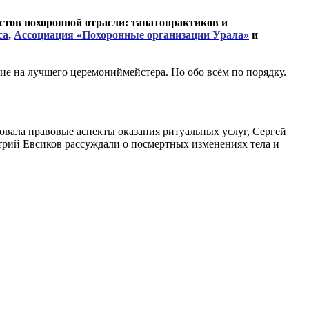
стов похоронной отрасли: танатопрактиков и
са
,
Ассоциация «Похоронные организации Урала»
и
ание на лучшего церемониймейстера. Но обо всём по порядку.
овала правовые аспекты оказания ритуальных услуг, Сергей
трий Евсиков рассуждали о посмертных изменениях тела и