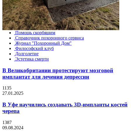
Помощь скорбящим
Справочник похоронного сервиса
Журнал "Похоронный Дом"
Философский клуб
Долголетие
Эстетика смерти
В Великобритании протестируют мозговой
имплантат для лечения депрессии
1135
27.01.2025
В Уфе научились создавать 3D-импланты костей
черепа
1387
09.08.2024