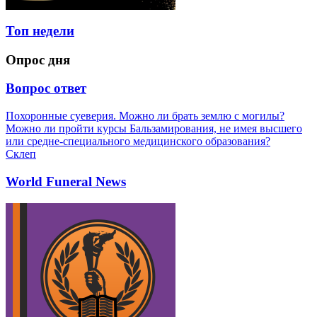
Топ недели
Опрос дня
Вопрос ответ
Похоронные суеверия. Можно ли брать землю с могилы?
Можно ли пройти курсы Бальзамирования, не имея высшего
или средне-специального медицинского образования?
Склеп
World Funeral News