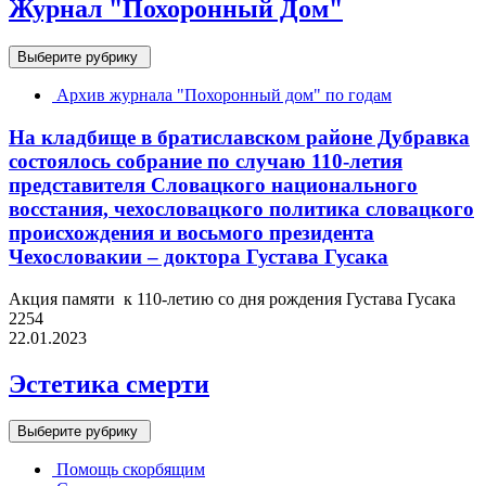
Журнал "Похоронный Дом"
Выберите рубрику
Архив журнала "Похоронный дом" по годам
На кладбище в братиславском районе Дубравка
состоялось собрание по случаю 110-летия
представителя Словацкого национального
восстания, чехословацкого политика словацкого
происхождения и восьмого президента
Чехословакии – доктора Густава Гусака
Акция памяти к 110-летию со дня рождения Густава Гусака
2254
22.01.2023
Эстетика смерти
Выберите рубрику
Помощь скорбящим