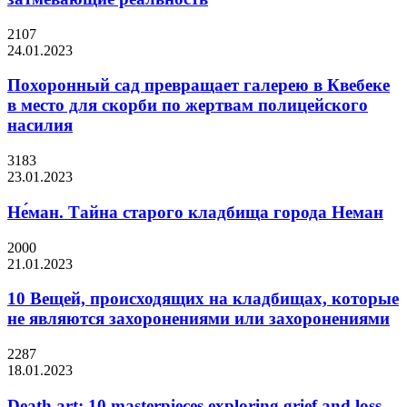
2107
24.01.2023
Похоронный сад превращает галерею в Квебеке
в место для скорби по жертвам полицейского
насилия
3183
23.01.2023
Не́ман. Тайна старого кладбища города Неман
2000
21.01.2023
10 Вещей, происходящих на кладбищах, которые
не являются захоронениями или захоронениями
2287
18.01.2023
Death art: 10 masterpieces exploring grief and loss