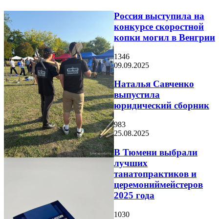
Россия выступила на
конкурсе скоростной
копки могил в Венгрии
1346
09.09.2025
Наталья Савченко
выпустила
юридический сборник
983
25.08.2025
В Тюмени выбрали
лучших
танатопрактиков и
церемониймейстеров
2025 года
1030