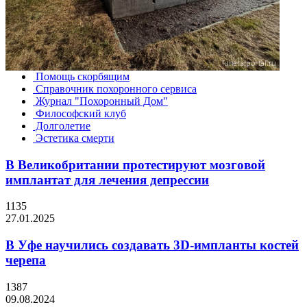
Помощь скорбящим
Справочник похоронного сервиса
Журнал "Похоронный Дом"
Философский клуб
Долголетие
Эстетика смерти
В Великобритании протестируют мозговой
имплантат для лечения депрессии
1135
27.01.2025
В Уфе научились создавать 3D-импланты костей
черепа
1387
09.08.2024