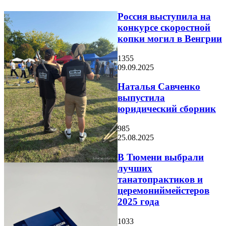
Россия выступила на
конкурсе скоростной
копки могил в Венгрии
1355
09.09.2025
Наталья Савченко
выпустила
юридический сборник
985
25.08.2025
В Тюмени выбрали
лучших
танатопрактиков и
церемониймейстеров
2025 года
1033