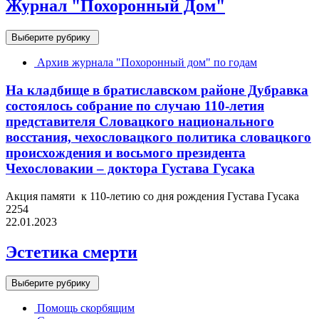
Журнал "Похоронный Дом"
Выберите рубрику
Архив журнала "Похоронный дом" по годам
На кладбище в братиславском районе Дубравка
состоялось собрание по случаю 110-летия
представителя Словацкого национального
восстания, чехословацкого политика словацкого
происхождения и восьмого президента
Чехословакии – доктора Густава Гусака
Акция памяти к 110-летию со дня рождения Густава Гусака
2254
22.01.2023
Эстетика смерти
Выберите рубрику
Помощь скорбящим