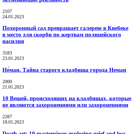
2107
24.01.2023
Похоронный сад превращает галерею в Квебеке
в место для скорби по жертвам полицейского
насилия
3183
23.01.2023
Не́ман. Тайна старого кладбища города Неман
2000
21.01.2023
10 Вещей, происходящих на кладбищах, которые
не являются захоронениями или захоронениями
2287
18.01.2023
Death art: 10 masterpieces exploring grief and loss