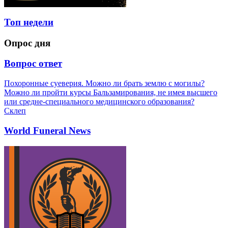
Топ недели
Опрос дня
Вопрос ответ
Похоронные суеверия. Можно ли брать землю с могилы?
Можно ли пройти курсы Бальзамирования, не имея высшего
или средне-специального медицинского образования?
Склеп
World Funeral News