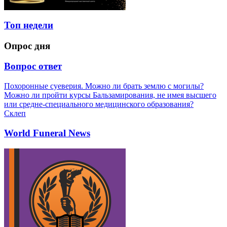
Топ недели
Опрос дня
Вопрос ответ
Похоронные суеверия. Можно ли брать землю с могилы?
Можно ли пройти курсы Бальзамирования, не имея высшего
или средне-специального медицинского образования?
Склеп
World Funeral News