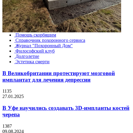
Помощь скорбящим
Справочник похоронного сервиса
Журнал "Похоронный Дом"
Философский клуб
Долголетие
Эстетика смерти
В Великобритании протестируют мозговой
имплантат для лечения депрессии
1135
27.01.2025
В Уфе научились создавать 3D-импланты костей
черепа
1387
09.08.2024