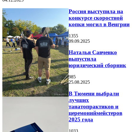
Россия выступила на
конкурсе скоростной
копки могил в Венгрии
1355
09.09.2025
Наталья Савченко
выпустила
юридический сборник
985
25.08.2025
В Тюмени выбрали
лучших
танатопрактиков и
церемониймейстеров
2025 года
1033