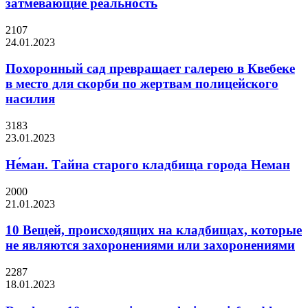
затмевающие реальность
2107
24.01.2023
Похоронный сад превращает галерею в Квебеке
в место для скорби по жертвам полицейского
насилия
3183
23.01.2023
Не́ман. Тайна старого кладбища города Неман
2000
21.01.2023
10 Вещей, происходящих на кладбищах, которые
не являются захоронениями или захоронениями
2287
18.01.2023