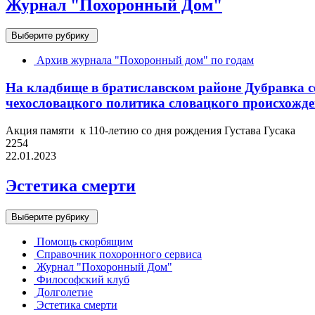
Журнал "Похоронный Дом"
Выберите рубрику
Архив журнала "Похоронный дом" по годам
На кладбище в братиславском районе Дубравка со
чехословацкого политика словацкого происхожден
Акция памяти к 110-летию со дня рождения Густава Гусака
2254
22.01.2023
Эстетика смерти
Выберите рубрику
Помощь скорбящим
Справочник похоронного сервиса
Журнал "Похоронный Дом"
Философский клуб
Долголетие
Эстетика смерти