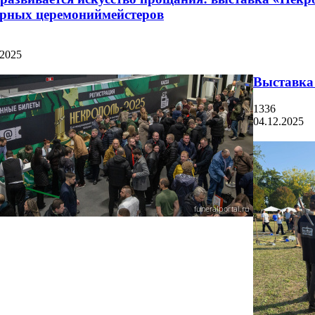
урных церемониймейстеров
.2025
Выставка
1336
04.12.2025