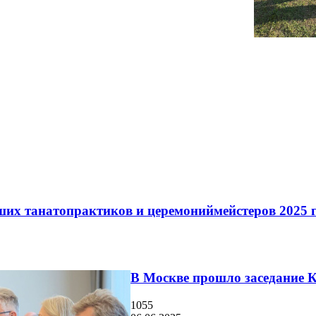
их танатопрактиков и церемониймейстеров 2025 
В Москве прошло заседание К
1055