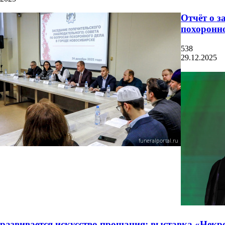
Отчёт о з
похоронно
538
29.12.2025
развивается искусство прощания: выставка «Некр