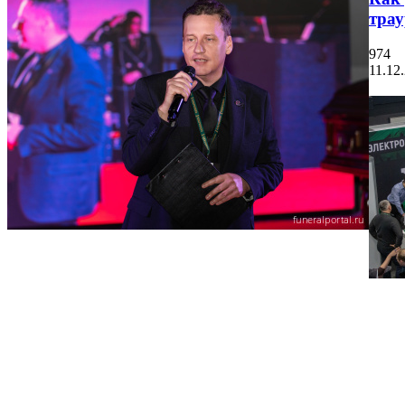
тра
974
11.12