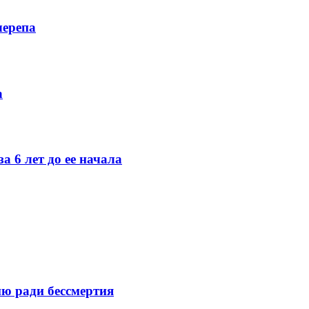
черепа
а
а 6 лет до ее начала
ю ради бессмертия