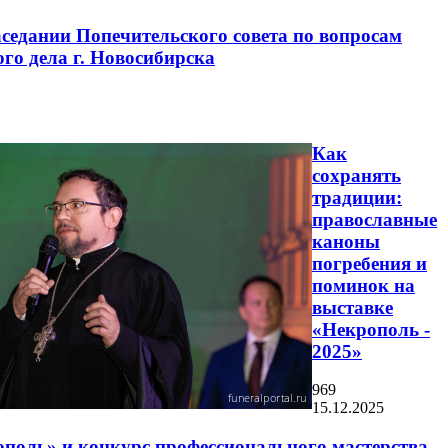
аседании Попечительского совета по вопросам
го дела г. Новосибирска
Как
сохранять
традиции:
православные
каноны
погребения и
поминок на
выставке
«Некрополь -
2025»
969
15.12.2025
ополь» и конкурс профессионального мастерства