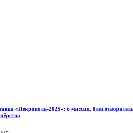
авка «Некрополь-2025»: о миссии, благотворител
нёрства
.2025