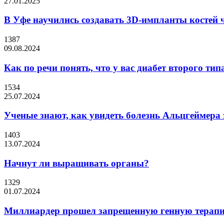
27.01.2025
В Уфе научились создавать 3D-импланты костей 
1387
09.08.2024
Как по речи понять, что у вас диабет второго тип
1534
25.07.2024
Ученые знают, как увидеть болезнь Альцгеймера з
1403
13.07.2024
Начнут ли выращивать органы?
1329
01.07.2024
Миллиардер прошел запрещенную генную терапи