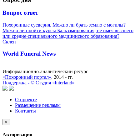
Вопрос ответ
Похоронные суеверия. Можно ли брать землю с могилы?
Можно ли пройти курсы Бальзамирования, не имея высшего
или средне-специального медицинского образования?
Склеп
World Funeral News
Информационно-аналитический ресурс
«Похоронный портал»
, 2014 - гг.
Поддержка -
©
Cтудия «Interland»
О проекте
Размещение рекламы
Контакты
×
Авторизация