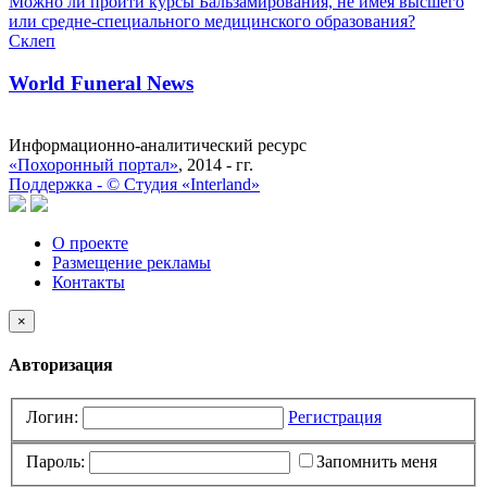
Можно ли пройти курсы Бальзамирования, не имея высшего
или средне-специального медицинского образования?
Склеп
World Funeral News
Информационно-аналитический ресурс
«Похоронный портал»
, 2014 - гг.
Поддержка -
©
Cтудия «Interland»
О проекте
Размещение рекламы
Контакты
×
Авторизация
Логин:
Регистрация
Пароль:
Запомнить меня