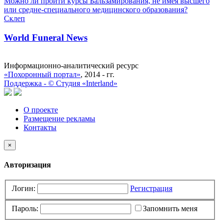
Можно ли пройти курсы Бальзамирования, не имея высшего
или средне-специального медицинского образования?
Склеп
World Funeral News
Информационно-аналитический ресурс
«Похоронный портал»
, 2014 - гг.
Поддержка -
©
Cтудия «Interland»
О проекте
Размещение рекламы
Контакты
×
Авторизация
Логин:
Регистрация
Пароль:
Запомнить меня