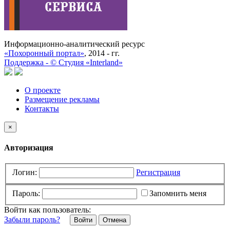
Информационно-аналитический ресурс
«Похоронный портал»
, 2014 - гг.
Поддержка -
©
Cтудия «Interland»
О проекте
Размещение рекламы
Контакты
×
Авторизация
Логин:
Регистрация
Пароль:
Запомнить меня
Войти как пользователь:
Забыли пароль?
Отмена