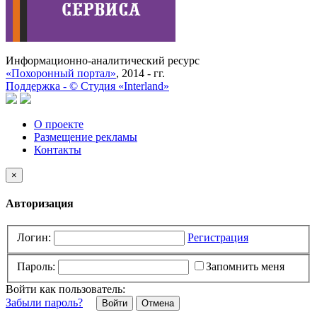
Информационно-аналитический ресурс
«Похоронный портал»
, 2014 - гг.
Поддержка -
©
Cтудия «Interland»
О проекте
Размещение рекламы
Контакты
×
Авторизация
Логин:
Регистрация
Пароль:
Запомнить меня
Войти как пользователь:
Забыли пароль?
Отмена