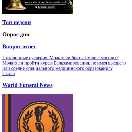
Топ недели
Опрос дня
Вопрос ответ
Похоронные суеверия. Можно ли брать землю с могилы?
Можно ли пройти курсы Бальзамирования, не имея высшего
или средне-специального медицинского образования?
Склеп
World Funeral News