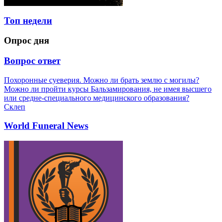
Топ недели
Опрос дня
Вопрос ответ
Похоронные суеверия. Можно ли брать землю с могилы?
Можно ли пройти курсы Бальзамирования, не имея высшего
или средне-специального медицинского образования?
Склеп
World Funeral News