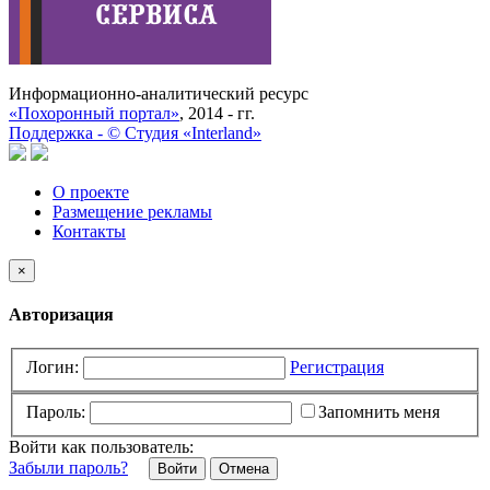
Информационно-аналитический ресурс
«Похоронный портал»
, 2014 - гг.
Поддержка -
©
Cтудия «Interland»
О проекте
Размещение рекламы
Контакты
×
Авторизация
Логин:
Регистрация
Пароль:
Запомнить меня
Войти как пользователь:
Забыли пароль?
Отмена