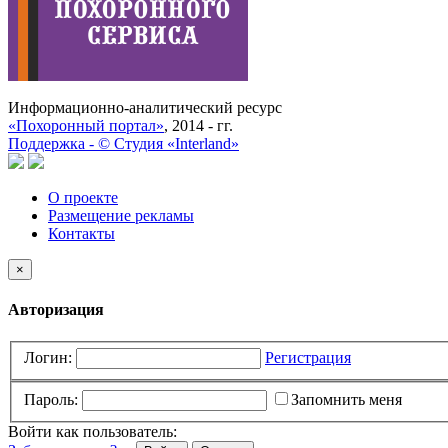
Информационно-аналитический ресурс
«Похоронный портал»
, 2014 - гг.
Поддержка -
©
Cтудия «Interland»
О проекте
Размещение рекламы
Контакты
×
Авторизация
Логин:
Регистрация
Пароль:
Запомнить меня
Войти как пользователь: