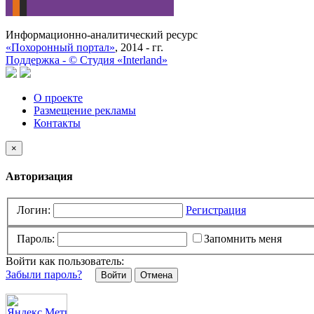
Информационно-аналитический ресурс
«Похоронный портал»
, 2014 - гг.
Поддержка -
©
Cтудия «Interland»
О проекте
Размещение рекламы
Контакты
×
Авторизация
Логин:
Регистрация
Пароль:
Запомнить меня
Войти как пользователь:
Забыли пароль?
Отмена