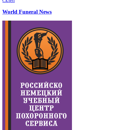
Склеп
World Funeral News