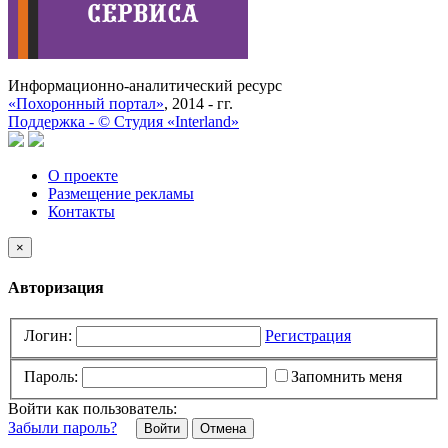
Информационно-аналитический ресурс
«Похоронный портал»
, 2014 - гг.
Поддержка -
©
Cтудия «Interland»
О проекте
Размещение рекламы
Контакты
×
Авторизация
Логин:
Регистрация
Пароль:
Запомнить меня
Войти как пользователь:
Забыли пароль?
Отмена