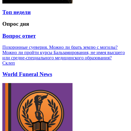
Топ недели
Опрос дня
Вопрос ответ
Похоронные суеверия. Можно ли брать землю с могилы?
Можно ли пройти курсы Бальзамирования, не имея высшего
или средне-специального медицинского образования?
Склеп
World Funeral News