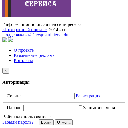
Информационно-аналитический ресурс
«Похоронный портал»
, 2014 - гг.
Поддержка -
©
Cтудия «Interland»
О проекте
Размещение рекламы
Контакты
×
Авторизация
Логин:
Регистрация
Пароль:
Запомнить меня
Войти как пользователь:
Забыли пароль?
Отмена