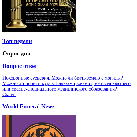
Топ недели
Опрос дня
Вопрос ответ
Похоронные суеверия. Можно ли брать землю с могилы?
Можно ли пройти курсы Бальзамирования, не имея высшего
или средне-специального медицинского образования?
Склеп
World Funeral News