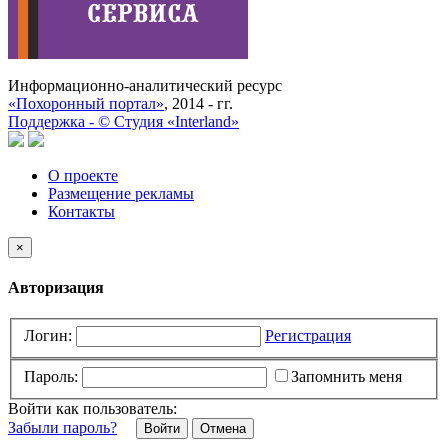
Информационно-аналитический ресурс
«Похоронный портал»
, 2014 - гг.
Поддержка -
©
Cтудия «Interland»
О проекте
Размещение рекламы
Контакты
×
Авторизация
Логин:
Регистрация
Пароль:
Запомнить меня
Войти как пользователь:
Забыли пароль?
Отмена