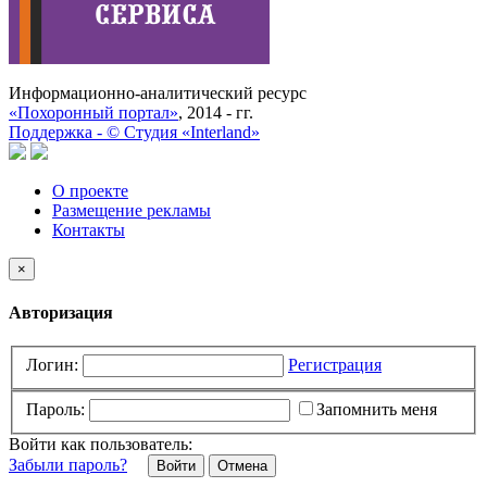
Информационно-аналитический ресурс
«Похоронный портал»
, 2014 - гг.
Поддержка -
©
Cтудия «Interland»
О проекте
Размещение рекламы
Контакты
×
Авторизация
Логин:
Регистрация
Пароль:
Запомнить меня
Войти как пользователь:
Забыли пароль?
Отмена