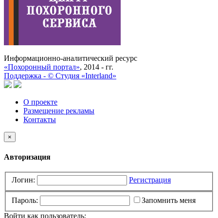
Информационно-аналитический ресурс
«Похоронный портал»
, 2014 - гг.
Поддержка -
©
Cтудия «Interland»
О проекте
Размещение рекламы
Контакты
×
Авторизация
Логин:
Регистрация
Пароль:
Запомнить меня
Войти как пользователь: