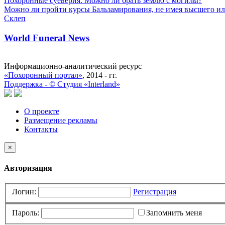
Похоронные суеверия. Можно ли брать землю с могилы?
Можно ли пройти курсы Бальзамирования, не имея высшего ил
Склеп
World Funeral News
Информационно-аналитический ресурс
«Похоронный портал»
, 2014 - гг.
Поддержка -
©
Cтудия «Interland»
О проекте
Размещение рекламы
Контакты
×
Авторизация
Логин:
Регистрация
Пароль:
Запомнить меня